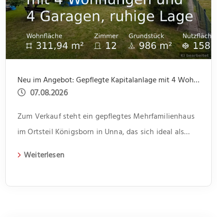
Neu im Angebot: Gepflegte Kapitalanlage mit 4 Wohnungen und 4 Garagen, ruhige Lage
07.08.2026
Zum Verkauf steht ein gepflegtes Mehrfamilienhaus
im Ortsteil Königsborn in Unna, das sich ideal als
Kapitalanlage eignet. Das 1966 erbaute Gebäude
Weiterlesen
erstreckt sich über zwei Etagen und beherbergt vier
Wohneinheiten. Jede Einheit verfügt über drei
Zimmer und bietet somit genügend Platz für
unterschiedliche Lebenssituationen. Im Flur bietet