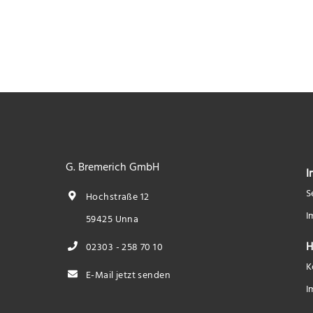
G. Bremerich GmbH
I
S
Hochstraße 12
I
59425 Unna
H
02303 - 258 70 10
K
E-Mail jetzt senden
I