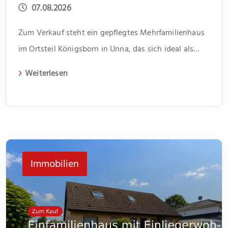
07.08.2026
Zum Verkauf steht ein gepflegtes Mehrfamilienhaus
im Ortsteil Königsborn in Unna, das sich ideal als
Kapitalanlage eignet. Das 1966 erbaute Gebäude
Weiterlesen
erstreckt sich über zwei Etagen und beherbergt vier
Wohneinheiten. Jede Einheit verfügt über drei
Zimmer und bietet somit genügend Platz für
unterschiedliche Lebenssituationen. Im Flur bietet
jeweils ein kleiner Abstellraum Platz für Dinge des
Immobilien
[…]