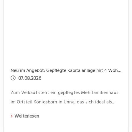
Neu im Angebot: Gepflegte Kapitalanlage mit 4 Wohnungen und 4 Garagen, ruhige Lage
07.08.2026
Zum Verkauf steht ein gepflegtes Mehrfamilienhaus
im Ortsteil Königsborn in Unna, das sich ideal als
Kapitalanlage eignet. Das 1966 erbaute Gebäude
Weiterlesen
erstreckt sich über zwei Etagen und beherbergt vier
Wohneinheiten. Jede Einheit verfügt über drei