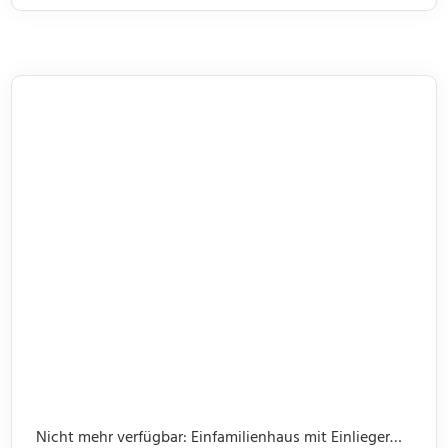
Zimmer und bietet somit genügend Platz für
unterschiedliche Lebenssituationen. Im Flur bietet
jeweils ein kleiner Abstellraum Platz für Dinge des
[…]
Nicht mehr verfügbar: Einfamilienhaus mit Einliegerwohnung, Garage, Garten -offene Besichtigung 31.07 um 14.00 bis 15.30