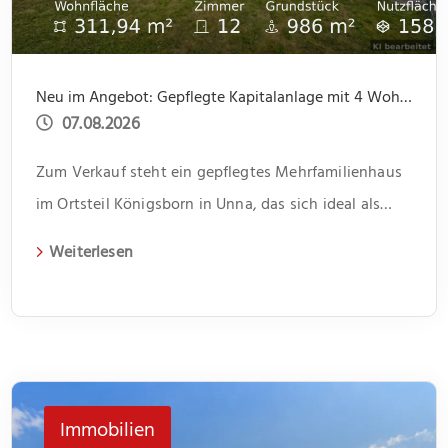
Neu im Angebot: Gepflegte Kapitalanlage mit 4 Wohnungen und 4 Garagen, ruhige Lage
07.08.2026
Zum Verkauf steht ein gepflegtes Mehrfamilienhaus
im Ortsteil Königsborn in Unna, das sich ideal als
Kapitalanlage eignet. Das 1966 erbaute Gebäude
Weiterlesen
erstreckt sich über zwei Etagen und beherbergt vier
Wohneinheiten. Jede Einheit verfügt über drei
Zimmer und bietet somit genügend Platz für
unterschiedliche Lebenssituationen. Im Flur bietet
jeweils ein kleiner Abstellraum Platz für Dinge des
Immobilien
[…]