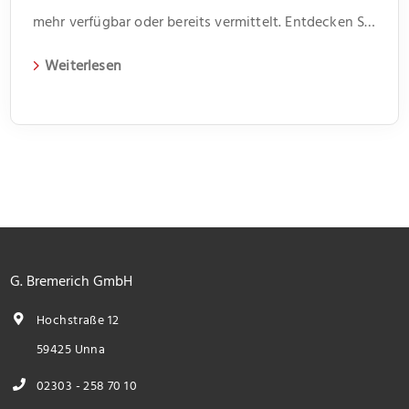
mehr verfügbar oder bereits vermittelt. Entdecken Sie
weitere spannende Angebote und aktuelle
Weiterlesen
Immobilien auf unserer Webseite.
G. Bremerich GmbH
Hochstraße 12
59425 Unna
02303 - 258 70 10