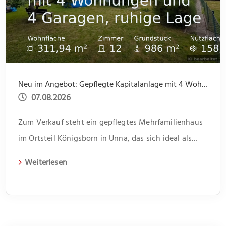
Neu im Angebot: Gepflegte Kapitalanlage mit 4 Wohnungen und 4 Garagen, ruhige Lage
07.08.2026
Zum Verkauf steht ein gepflegtes Mehrfamilienhaus
im Ortsteil Königsborn in Unna, das sich ideal als
Kapitalanlage eignet. Das 1966 erbaute Gebäude
Weiterlesen
erstreckt sich über zwei Etagen und beherbergt vier
Wohneinheiten. Jede Einheit verfügt über drei
Zimmer und bietet somit genügend Platz für
unterschiedliche Lebenssituationen. Im Flur bietet