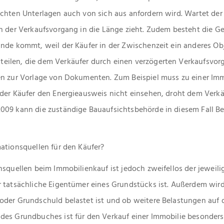
chten Unterlagen auch von sich aus anfordern wird. Wartet der
h der Verkaufsvorgang in die Länge zieht. Zudem besteht die Ge
nde kommt, weil der Käufer in der Zwischenzeit ein anderes Obj
ilen, die dem Verkäufer durch einen verzögerten Verkaufsvor
en zur Vorlage von Dokumenten. Zum Beispiel muss zu einer Imm
der Käufer den Energieausweis nicht einsehen, droht dem Verkä
009 kann die zuständige Bauaufsichtsbehörde in diesem Fall Bet
ationsquellen für den Käufer?
onsquellen beim Immobilienkauf ist jedoch zweifellos der jewei
 tatsächliche Eigentümer eines Grundstücks ist. Außerdem wird 
der Grundschuld belastet ist und ob weitere Belastungen auf d
des Grundbuches ist für den Verkauf einer Immobilie besonders