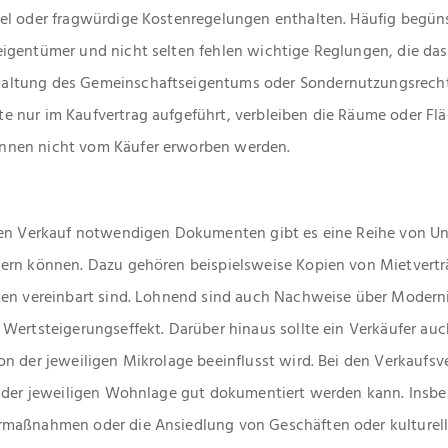
el oder fragwürdige Kostenregelungen enthalten. Häufig begüns
igentümer und nicht selten fehlen wichtige Reglungen, die d
ltung des Gemeinschaftseigentums oder Sondernutzungsrechte 
 nur im Kaufvertrag aufgeführt, verbleiben die Räume oder Fl
nnen nicht vom Käufer erworben werden.
hen Verkauf notwendigen Dokumenten gibt es eine Reihe von Un
ern können. Dazu gehören beispielsweise Kopien von Mietverträ
ten vereinbart sind. Lohnend sind auch Nachweise über Modern
Wertsteigerungseffekt. Darüber hinaus sollte ein Verkäufer au
n der jeweiligen Mikrolage beeinflusst wird. Bei den Verkaufsv
g der jeweiligen Wohnlage gut dokumentiert werden kann. Insb
maßnahmen oder die Ansiedlung von Geschäften oder kulturelle