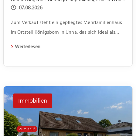
07.08.2026
Zum Verkauf steht ein gepflegtes Mehrfamilienhaus
im Ortsteil Königsborn in Unna, das sich ideal als
Kapitalanlage eignet. Das 1966 erbaute Gebäude
Weiterlesen
erstreckt sich über zwei Etagen und beherbergt vier
Wohneinheiten. Jede Einheit verfügt über drei
Zimmer und bietet somit genügend Platz für
unterschiedliche Lebenssituationen. Im Flur bietet
jeweils ein kleiner Abstellraum Platz für Dinge des
Immobilien
[…]