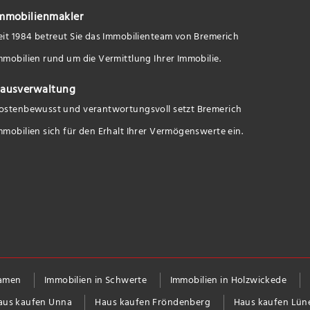
mmobilienmakler
eit 1984 betreut Sie das Immobilienteam von Bremerich
mmobilien rund um die Vermittlung Ihrer Immobilie.
ausverwaltung
ostenbewusst und verantwortungsvoll setzt Bremerich
mmobilien sich für den Erhalt Ihrer Vermögenswerte ein.
Kamen
Immobilien in Schwerte
Immobilien in Holzwickede
aus kaufen Unna
Haus kaufen Fröndenberg
Haus kaufen Lün