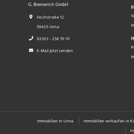
G. Bremerich GmbH
I
S
Hochstraße 12
I
59425 Unna
H
02303 - 258 70 10
K
E-Mail jetzt senden
I
Immobilien in Unna
Immobilien verkaufen in 
H