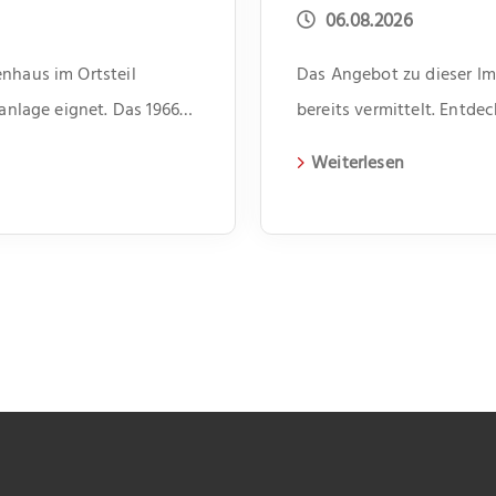
06.08.2026
nhaus im Ortsteil
Das Angebot zu dieser Imm
lanlage eignet. Das 1966
bereits vermittelt. Entd
agen und beherbergt vier
aktuelle Immobilien auf 
Weiterlesen
i Zimmer und bietet
benssituationen. Im Flur
ür Dinge des […]