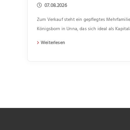
07.08.2026
Zum Verkauf steht ein gepflegtes Mehrfamilie
Königsborn in Unna, das sich ideal als Kapita
erbaute Gebäude erstreckt sich über zwei Et
Weiterlesen
Wohneinheiten. Jede Einheit verfügt über dre
somit genügend Platz für unterschiedliche Le
bietet jeweils ein kleiner Abstellraum Platz f