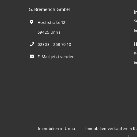
G. Bremerich GmbH
I
S
Hochstraße 12
I
59425 Unna
H
02303 - 258 70 10
K
E-Mail jetzt senden
I
Immobilien in Unna
Immobilien verkaufen in 