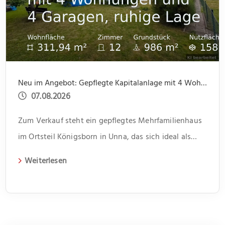
Neu im Angebot: Gepflegte Kapitalanlage mit 4 Wohnungen und 4 Garagen, ruhige Lage
07.08.2026
Zum Verkauf steht ein gepflegtes Mehrfamilienhaus
im Ortsteil Königsborn in Unna, das sich ideal als
Kapitalanlage eignet. Das 1966 erbaute Gebäude
Weiterlesen
erstreckt sich über zwei Etagen und beherbergt vier
Wohneinheiten. Jede Einheit verfügt über drei
Zimmer und bietet somit genügend Platz für
unterschiedliche Lebenssituationen. Im Flur bietet