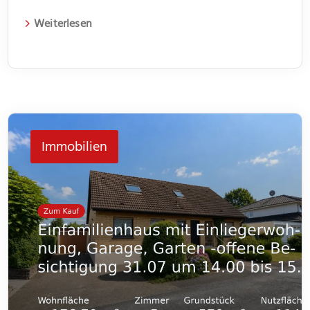
Kapitalanlage eignet. Das 1966 erbaute Gebäude
Weiterlesen
erstreckt sich über zwei Etagen und beherbergt vier
Wohneinheiten. Jede Einheit verfügt über drei
Zimmer und bietet somit genügend Platz für
unterschiedliche Lebenssituationen. Im Flur bietet
jeweils ein kleiner Abstellraum Platz für Dinge des
Immobilien
[…]